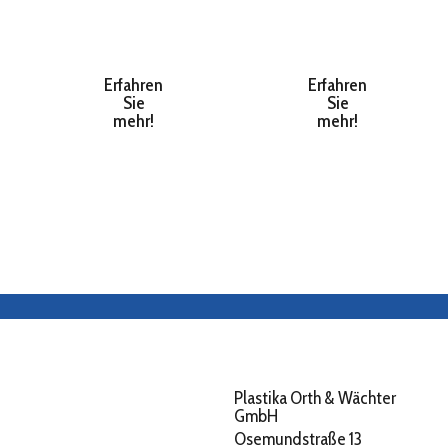
Materialien
Qualitätsgriffe
- neue
im
Möglichkeiten
Überblick
Erfahren
Erfahren
Sie
Sie
mehr!
mehr!
Plastika Orth & Wächter
GmbH
Osemundstraße 13