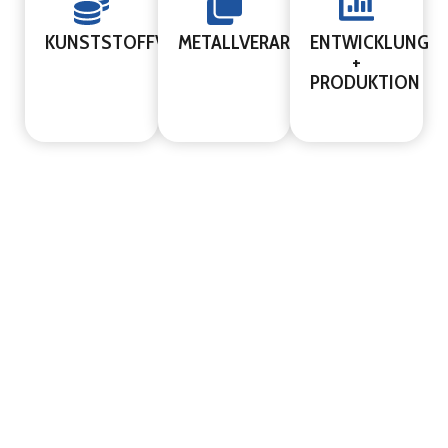
KUNSTSTOFFVERARBEITUNG
METALLVERARBEITUNG
ENTWICKLUNG
+
PRODUKTION
KUNSTVOLL
ALLES
&
IM
NATÜRLICH
GRIFF
Neue
Plastika