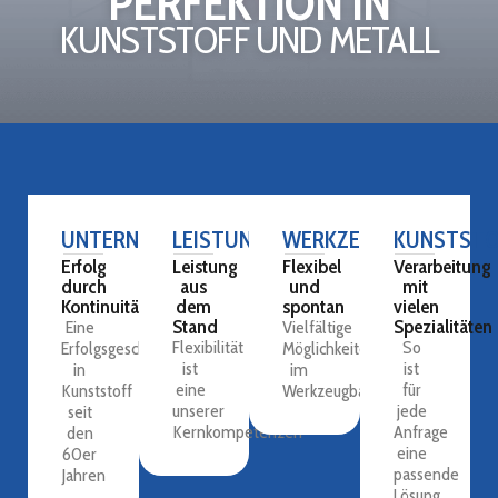
PERFEKTION IN
KUNSTSTOFF UND METALL
UNTERNEHMEN
LEISTUNGEN
WERKZEUGBAU
KUNSTSTO
Erfolg
Leistung
Flexibel
Verarbeitung
durch
aus
und
mit
Kontinuität
dem
spontan
vielen
Stand
Spezialitäten
Eine
Vielfältige
Flexibilität
So
Erfolgsgeschichte
Möglichkeiten
ist
ist
in
im
eine
für
Kunststoff
Werkzeugbau
unserer
jede
seit
Kernkompetenzen
Anfrage
den
eine
60er
passende
Jahren
Lösung